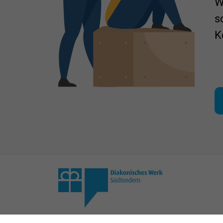
W
s
K