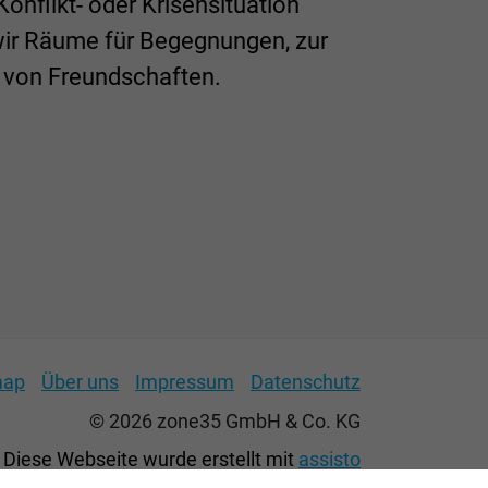
onflikt- oder Krisensituation
wir Räume für Begegnungen, zur
n von Freundschaften.
map
Über uns
Impressum
Datenschutz
© 2026 zone35 GmbH & Co. KG
Diese Webseite wurde erstellt mit
assisto