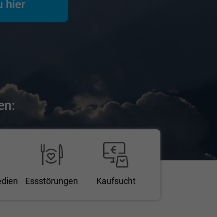
u hier
en:
edien
Essstörungen
Kaufsucht