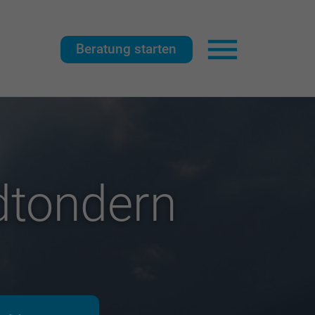
Beratung starten
Hauptnavigat
dtondern