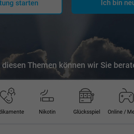
Ich bin ne
tung starten
 diesen Themen können wir Sie berat
dikamente
Nikotin
Glücksspiel
Online / M